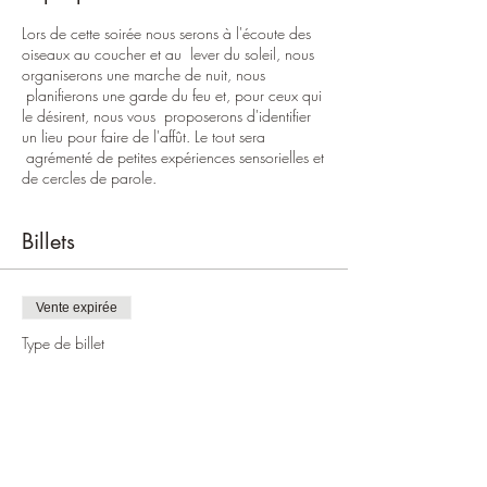
Lors de cette soirée nous serons à l'écoute des
oiseaux au coucher et au lever du soleil, nous
organiserons une marche de nuit, nous
planifierons une garde du feu et, pour ceux qui
le désirent, nous vous proposerons d'identifier
un lieu pour faire de l'affût. Le tout sera
agrémenté de petites expériences sensorielles et
de cercles de parole.
Billets
Vente expirée
Type de billet
Inscription à Osons la Nuit
Plus d'info
Prix
Prix libre