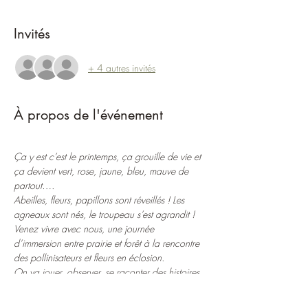
Invités
+ 4 autres invités
À propos de l'événement
Ça y est c’est le printemps, ça grouille de vie et 
ça devient vert, rose, jaune, bleu, mauve de 
partout….
Abeilles, fleurs, papillons sont réveillés ! Les 
agneaux sont nés, le troupeau s’est agrandit !
Venez vivre avec nous, une journée 
d’immersion entre prairie et forêt à la rencontre 
des pollinisateurs et fleurs en éclosion.
On va jouer, observer, se raconter des histoires, 
faire de nos mains, rencontrer le troupeau dans 
un cercle d’enfants et d’adultes encore un peu 