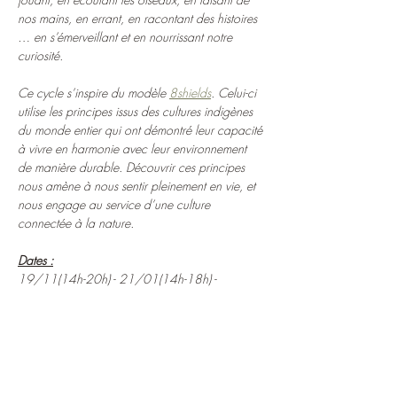
nos mains, en errant, en racontant des histoires 
… en s’émerveillant et en nourrissant notre 
curiosité.
Ce cycle s’inspire du modèle 
8shields
. Celui-ci 
utilise les principes issus des cultures indigènes 
du monde entier qui ont démontré leur capacité 
à vivre en harmonie avec leur environnement 
de manière durable. Découvrir ces principes 
nous amène à nous sentir pleinement en vie, et 
nous engage au service d’une culture 
connectée à la nature.
Dates :
19/11(14h-20h) - 21/01(14h-18h) - 
11/02(15h-19h) -  11/03(15h30-19h30) - 
08/04(17h30-21h30)
 - 20/05(18h-22h) - 17/06(18h-22h) - 
16/09(17h-21h) - 07/10(15h30-19h30)
PAF: