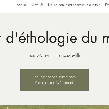
Accueil
Activités
Dis mouton, c'est comment d'être toi?
Pro
r d'éthologie du
mer. 26 avr.
  |  
Fosses-la-Ville
Les inscriptions sont closes
Voir d'autres événements