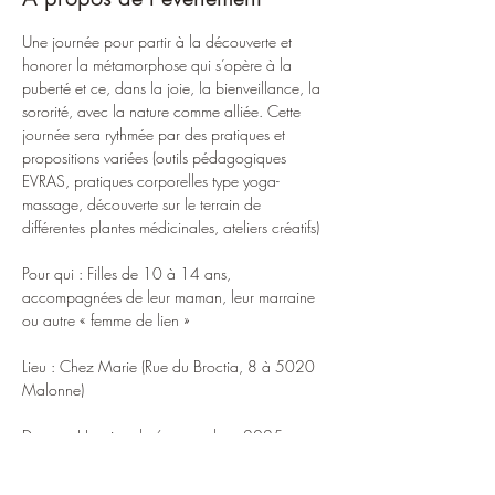
Une journée pour partir à la découverte et 
honorer la métamorphose qui s’opère à la 
puberté et ce, dans la joie, la bienveillance, la 
sororité, avec la nature comme alliée. Cette 
journée sera rythmée par des pratiques et 
propositions variées (outils pédagogiques 
EVRAS, pratiques corporelles type yoga- 
massage, découverte sur le terrain de 
différentes plantes médicinales, ateliers créatifs)
Pour qui : Filles de 10 à 14 ans, 
accompagnées de leur maman, leur marraine 
ou autre « femme de lien » 
Lieu : Chez Marie (Rue du Broctia, 8 à 5020 
Malonne) 
Dates et Horaire : le 6 septembre  2025
PAF: prix réduit 90 euros/ prix juste 115 euros 