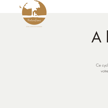
A 
Ce cycl
votr