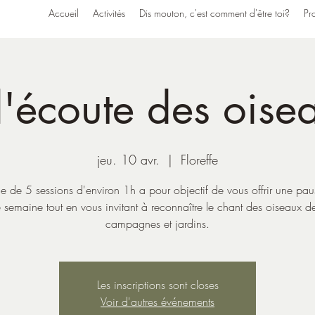
Accueil
Activités
Dis mouton, c'est comment d'être toi?
Pro
l'écoute des oise
jeu. 10 avr.
  |  
Floreffe
e de 5 sessions d'environ 1h a pour objectif de vous offrir une pa
e semaine tout en vous invitant à reconnaître le chant des oiseaux d
campagnes et jardins.
Les inscriptions sont closes
Voir d'autres événements