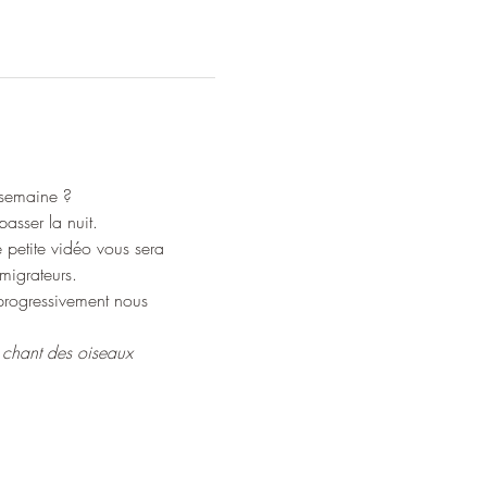
 semaine ?
asser la nuit.
e petite vidéo vous sera 
migrateurs. 
 progressivement nous 
le chant des oiseaux 