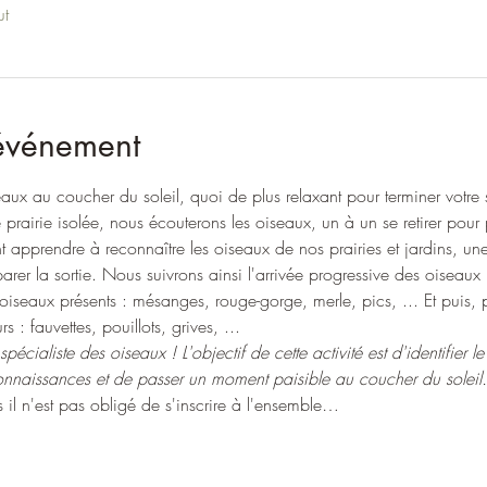
ut
'événement
aux au coucher du soleil, quoi de plus relaxant pour terminer votre
rairie isolée, nous écouterons les oiseaux, un à un se retirer pour p
nt apprendre à reconnaître les oiseaux de nos prairies et jardins, un
er la sortie. Nous suivrons ainsi l'arrivée progressive des oiseaux 
oiseaux présents : mésanges, rouge-gorge, merle, pics, ... Et puis,
s : fauvettes, pouillots, grives, ...
pécialiste des oiseaux ! L'objectif de cette activité est d'identifier 
naissances et de passer un moment paisible au coucher du soleil.
s il n'est pas obligé de s'inscrire à l'ensemble…