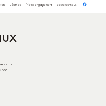
jets
L'équipe
Notre engagement
Soutenez-nous
aux
use dans
e nos